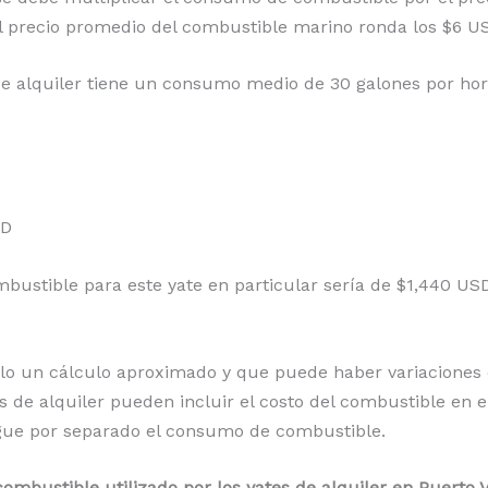
*el precio promedio del combustible marino ronda los $6 U
 alquiler tiene un consumo medio de 30 galones por hora 
s
SD
ombustible para este yate en particular sería de $1,440 U
lo un cálculo aproximado y que puede haber variaciones 
de alquiler pueden incluir el costo del combustible en el 
ague por separado el consumo de combustible.
combustible utilizado por los yates de alquiler en Puerto 