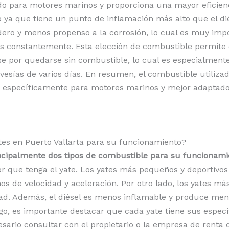
do para motores marinos y proporciona una mayor eficien
ya que tiene un punto de inflamación más alto que el dié
dero y menos propenso a la corrosión, lo cual es muy imp
s constantemente. Esta elección de combustible permite 
se por quedarse sin combustible, lo cual es especialment
avesías de varios días. En resumen, el combustible utilizad
o específicamente para motores marinos y mejor adaptado
ates en Puerto Vallarta para su funcionamiento?
rincipalmente dos tipos de combustible para su funcionami
 que tenga el yate. Los yates más pequeños y deportivos 
 de velocidad y aceleración. Por otro lado, los yates más 
idad. Además, el diésel es menos inflamable y produce m
o, es importante destacar que cada yate tiene sus especi
sario consultar con el propietario o la empresa de renta 