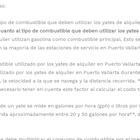
so.
tipo de combustible que deben utilizar los yates de alquile
cuanto al tipo de combustible que deben utilizar los yates 
uiler utilizan gasolina como combustible principal. Esto s
 la mayoría de las estaciones de servicio en Puerto Vallar
ible utilizado por los yates de alquiler en Puerto Vallar
lizado por los yates de alquiler en Puerto Vallarta durant
, la velocidad a la que se navega y la distancia recorrida.
esario tener en cuenta este factor al calcular el costo to
e un yate se mide en galones por hora (gph) o litros por
nda aproximadamente entre 20 y 50 galones por hora**, d
se debe multiplicar el consumo de combustible por el prec