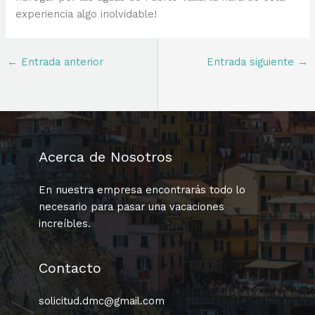
experiencia algo inolvidable!
←
Entrada anterior
Entrada siguiente
→
Acerca de Nosotros
En nuestra empresa encontrarás todo lo
necesario para pasar una vacaciones
increíbles.
Contacto
solicitud.dmc@gmail.com