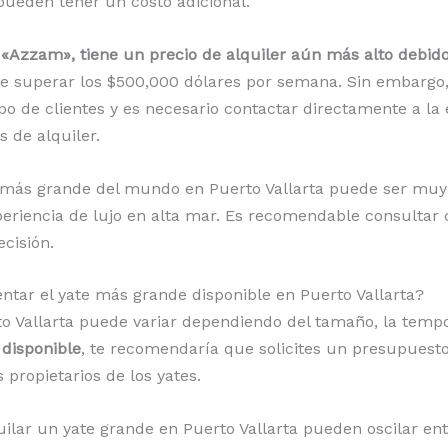
pueden tener un costo adicional.
Azzam», tiene un precio de alquiler aún más alto debido 
ede superar los $500,000 dólares por semana. Sin embargo
upo de clientes y es necesario contactar directamente a l
 de alquiler.
te más grande del mundo en Puerto Vallarta puede ser muy
riencia de lujo en alta mar. Es recomendable consultar 
cisión.
ntar el yate más grande disponible en Puerto Vallarta?
to Vallarta puede variar dependiendo del tamaño, la tempor
disponible
, te recomendaría que solicites un presupuest
 propietarios de los yates.
uilar un yate grande en Puerto Vallarta pueden oscilar en